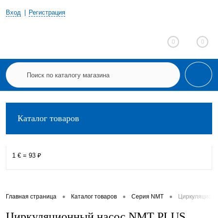
Вход
Регистрация
0
0
Каталог товаров
1 € = 93 ₽
•
•
•
Главная страница
Каталог товаров
Серия NMT
Циркуляционн
Циркуляционный насос NMT PLUS